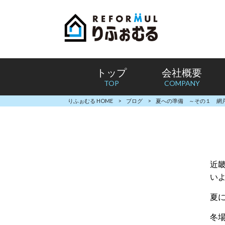
トップ
会社概要
TOP
COMPANY
りふぉむる HOME
>
ブログ
>
夏への準備 ～その１ 網
近
い
夏
冬