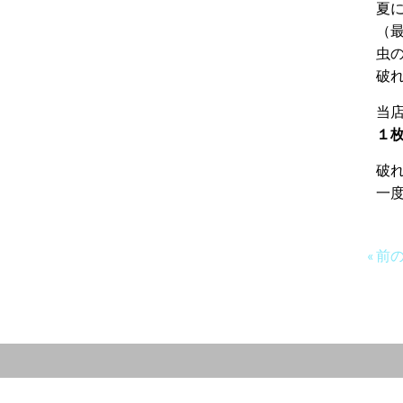
夏
（
虫
破
当
１枚
破
一
« 前