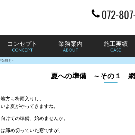
072-807
コンセプト
業務案内
施工実績
CONCEPT
ABOUT
CASE
戸張替え～
夏への準備 ～その１ 
畿地方も梅雨入りし、
よいよ夏がやってきますね。
に向けての準備、始めませんか。
場は締め切っていた窓ですが、