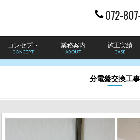
072-807
コンセプト
業務案内
施工実績
CONCEPT
ABOUT
CASE
分電盤交換工事