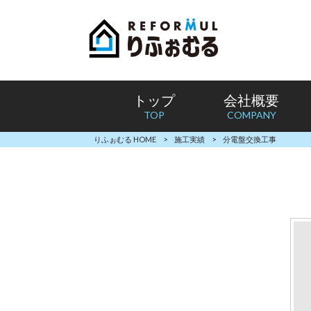
トップ
会社概要
TOP
COMPANY
りふぉむる HOME
>
施工実績
>
分電盤交換工事