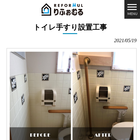
MENU
りふぉむる HOME
>
施工実績
>
福祉住宅改修
>
トイレ手すり設置工事
トイレ手すり設置工事
2021/05/19